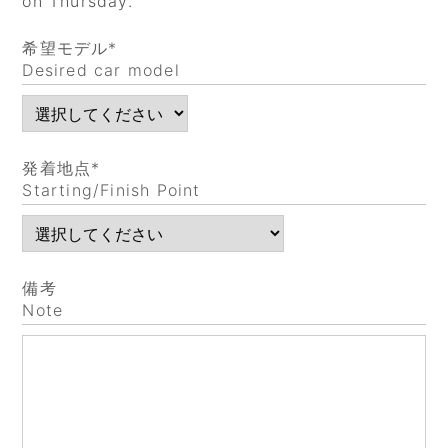
on Thursday.
希望モデル*
Desired car model
発着地点*
Starting/Finish Point
備考
Note