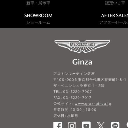
新車・展示車
認定中古車
SHOWROOM
AFTER SALE
ショールーム
アフターセール
アストンマーティン銀座
〒100-0006 東京都千代田区有楽町1-8-1
ザ・ペニンシュラ東京 1・2階
TEL. 03-5220-7007
FAX. 03-5220-7017
公式サイト:
www.graz-ginza.jp
営業時間: 10:00～18:00
定休日: 水曜日