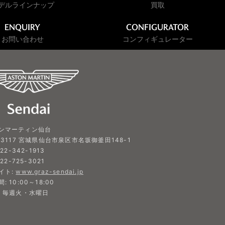
デルラインナップ
買取
ENQUIRY
CONFIGURATOR
お問い合わせ
コンフィギュレーター
ンマーティン仙台
-3117 宮城県仙台市泉区市名坂御釜田148-1
022-342-1913
022-725-3021
イト:
www.graz-sendai.jp
: 10:00～18:00
: 毎週火・水曜日