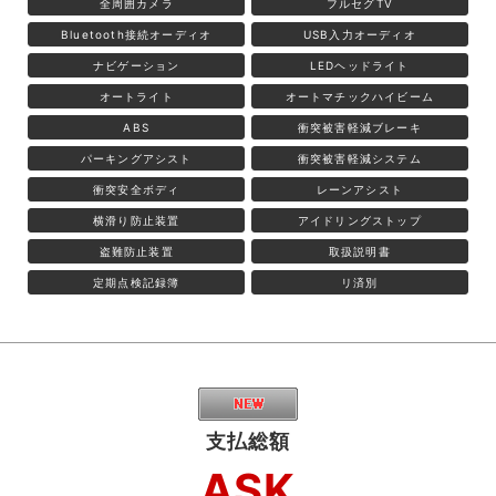
全周囲カメラ
フルセグTV
Bluetooth接続オーディオ
USB入力オーディオ
ナビゲーション
LEDヘッドライト
オートライト
オートマチックハイビーム
ABS
衝突被害軽減ブレーキ
パーキングアシスト
衝突被害軽減システム
衝突安全ボディ
レーンアシスト
横滑り防止装置
アイドリングストップ
盗難防止装置
取扱説明書
定期点検記録簿
リ済別
支払総額
ASK