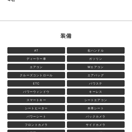
装備
AT
右ハンドル
ディーラー車
ガソリン
エアコン
Wエアコン
クルーズコントロール
エアバッグ
ETC
パワステ
パワーウィンドウ
キーレス
スマートキー
シートエアコン
シートヒーター
本革シート
パワーシート
バックカメラ
フロントカメラ
サイドカメラ