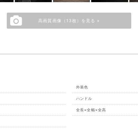
高画質画像（13枚）を見る »
外装色
ハンドル
全長×全幅×全高