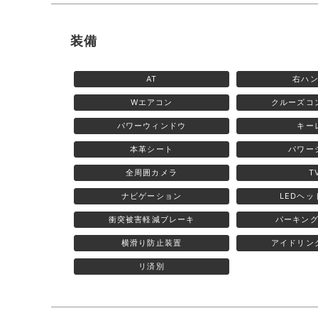
装備
AT
右ハ
Wエアコン
クルーズコ
パワーウィンドウ
キー
本革シート
パワー
全周囲カメラ
T
ナビゲーション
LEDヘ
衝突被害軽減ブレーキ
パーキン
横滑り防止装置
アイドリン
リ済別