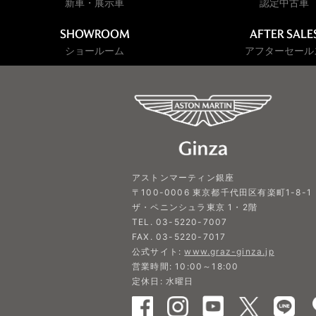
新車・展示車
認定中古車
SHOWROOM
AFTER SALE
ショールーム
アフターセール
アストンマーティン銀座
〒100-0006 東京都千代田区有楽町1-8-1
ザ・ペニンシュラ東京 1・2階
TEL. 03-5220-7007
FAX. 03-5220-7017
公式サイト:
www.graz-ginza.jp
営業時間: 10:00～18:00
定休日: 水曜日