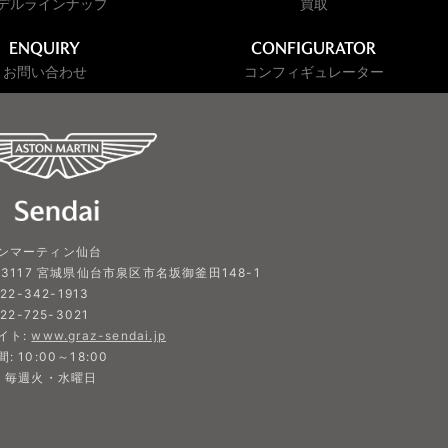
デルラインナップ
買取
ENQUIRY
CONFIGURATOR
お問い合わせ
コンフィギュレーター
ンマーティン仙台
-3117 宮城県仙台市泉区市名坂御釜田148-1
022-342-1913
022-725-3021
イト:
www.graz-sendai.jp
: 10:00～18:00
: 毎週火・水曜日