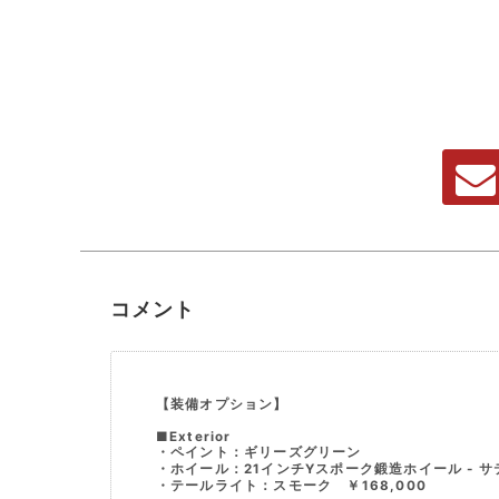
コメント
【装備オプション】
■Exterior
・ペイント：ギリーズグリーン
・ホイール：21インチYスポーク鍛造ホイール - サ
・テールライト：スモーク ￥168,000