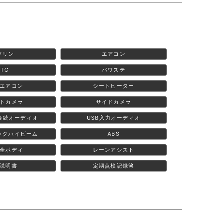
ソリン
エアコン
ETC
パワステ
エアコン
シートヒーター
トカメラ
サイドカメラ
th接続オーディオ
USB入力オーディオ
ックハイビーム
ABS
全ボディ
レーンアシスト
説明書
定期点検記録簿