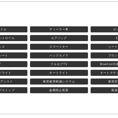
ンドル
ディーラー車
ガ
ントロール
エアバッグ
レス
スマートキー
シート
シート
バックカメラ
フロン
V
フルセグTV
Bluetoo
ッドライト
オートライト
オートマチ
グアシスト
衝突被害軽減システム
衝突安
グストップ
盗難防止装置
取扱