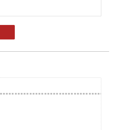
============================================