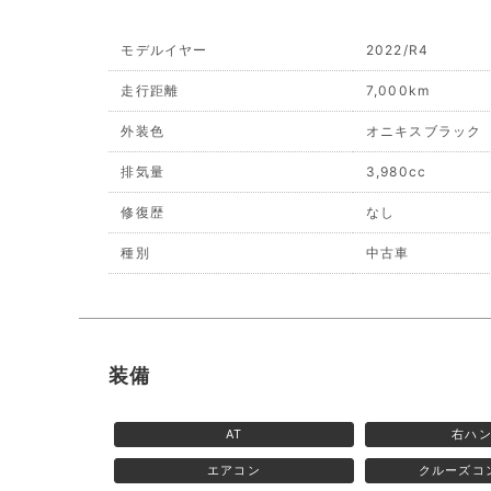
モデルイヤー
2022/R4
走行距離
7,000km
外装色
オニキスブラック
排気量
3,980cc
修復歴
なし
種別
中古車
装備
AT
右ハ
エアコン
クルーズコ