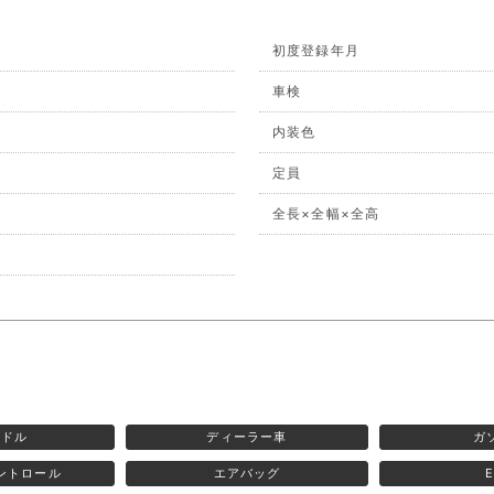
初度登録年月
車検
内装色
定員
全長×全幅×全高
ンドル
ディーラー車
ガ
ントロール
エアバッグ