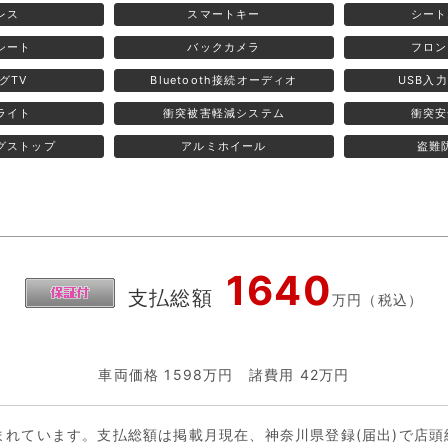
レス
スマートキー
シート
シート
バックカメラ
フロン
グTV
Bluetooth接続オーディオ
USB入
ライト
衝突被害軽減システム
衝突安
グストップ
アルミホイール
盗難
1640
支払総額
万円（税込）
車両価格 1598万円
諸費用 42万円
まれています。支払総額は掲載月現在、神奈川県登録(届出)で店