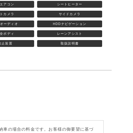
エアコン
シートヒーター
トカメラ
サイドカメラ
力オーディオ
HDDナビゲーション
全ボディ
レーンアシスト
防止装置
取扱説明書
頭納車の場合の料金です。お客様の御要望に基づ