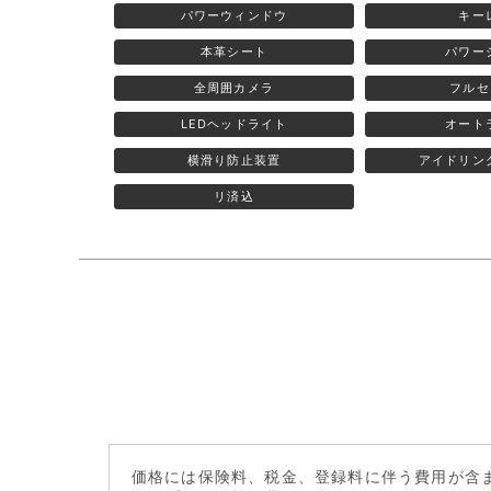
パワーウィンドウ
キー
本革シート
パワー
全周囲カメラ
フルセ
LEDヘッドライト
オート
横滑り防止装置
アイドリン
リ済込
価格には保険料、税金、登録料に伴う費用が含