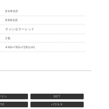
R4年6月
R9年6月
チャンセラーレッド
2名
446×195×128(cm)
ソリン
DCT
ETC
パワステ