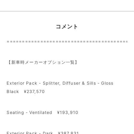
コメント
=========================================
【新車時メーカーオプション一覧】
Exterior Pack - Splitter, Diffuser & Sills - Gloss
Black ¥237,570
Seating - Ventilated ¥193,910
Exterior Pack - Dark ¥387,831