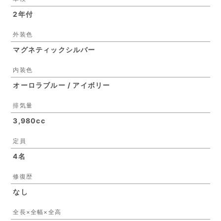
2年付
外装色
マグネティックシルバー
内装色
オーロラブルー / アイボリー
排気量
3,980cc
定員
4名
修復歴
なし
全長×全幅×全高