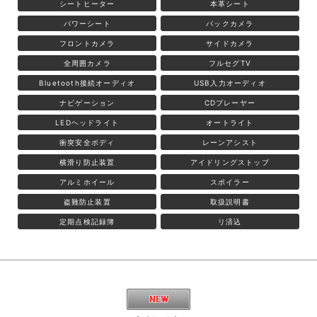
シートヒーター
本革シート
パワーシート
バックカメラ
フロントカメラ
サイドカメラ
全周囲カメラ
フルセグTV
Bluetooth接続オーディオ
USB入力オーディオ
ナビゲーション
CDプレーヤー
LEDヘッドライト
オートライト
衝突安全ボディ
レーンアシスト
横滑り防止装置
アイドリングストップ
アルミホイール
スポイラー
盗難防止装置
取扱説明書
定期点検記録簿
リ済込