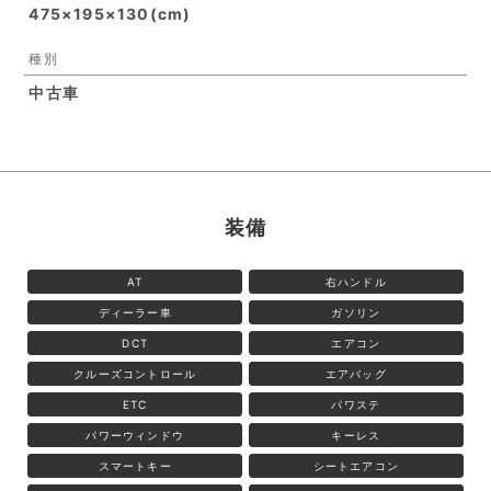
475×195×130(cm)
種別
中古車
装備
AT
右ハンドル
ディーラー車
ガソリン
DCT
エアコン
クルーズコントロール
エアバッグ
ETC
パワステ
パワーウィンドウ
キーレス
スマートキー
シートエアコン