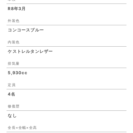
R8年3月
外装色
コンコースブルー
内装色
ケストレルタンレザー
排気量
5,930cc
定員
4名
修復歴
なし
全長×全幅×全高