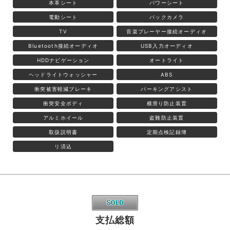
本革シート
パワーシート
電動シート
バックカメラ
TV
音楽プレーヤー接続オーディオ
Bluetooth接続オーディオ
USB入力オーディオ
HDDナビゲーション
オートライト
ヘッドライトウォッシャー
ABS
衝突被害軽減ブレーキ
パーキングアシスト
衝突安全ボディ
横滑り防止装置
アルミホイール
盗難防止装置
取扱説明書
定期点検記録簿
リ済込
支払総額