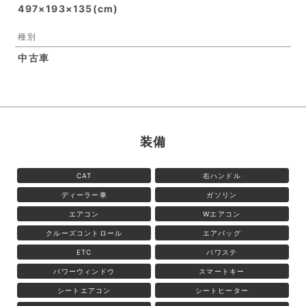
497×193×135(cm)
種別
中古車
装備
CAT
右ハンドル
ディーラー車
ガソリン
エアコン
Wエアコン
クルーズコントロール
エアバッグ
ETC
パワステ
パワーウィンドウ
スマートキー
シートエアコン
シートヒーター