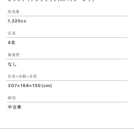
排気量
1,320cc
定員
4名
修復歴
なし
全長×全幅×全高
307×168×150(cm)
種別
中古車