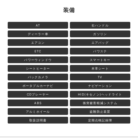
装備
AT
右ハンドル
ディーラー車
ガソリン
エアコン
エアバッグ
ETC
パワステ
パワーウィンドウ
スマートキー
シートヒーター
本革シート
バックカメラ
TV
ポータブルカーナビ
ナビゲーション
CDプレーヤー
HID(キセノン)ヘッドライト
ABS
衝突被害軽減システム
アルミホイール
盗難防止装置
取扱説明書
定期点検記録簿