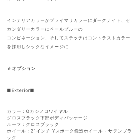
インテリアカラーかプライマリカラーにダークナイト、セ
カンダリーカラーに
ペールブルーの
コンビネーション、そしてステッチはコントラストカラー
を採用しシックなイメージに
☆オプション
■Exterior■
カラー：Q
カジノロワイヤル
グロスブラック下部ボディパッケージ
ルーフ：
グロスブラック
ホイール：
21インチ Yスポーク鍛造ホイール - サテンブラ
ック