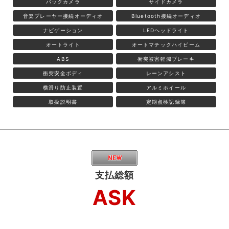
バックカメラ
サイドカメラ
音楽プレーヤー接続オーディオ
Bluetooth接続オーディオ
ナビゲーション
LEDヘッドライト
オートライト
オートマチックハイビーム
ABS
衝突被害軽減ブレーキ
衝突安全ボディ
レーンアシスト
横滑り防止装置
アルミホイール
取扱説明書
定期点検記録簿
支払総額
ASK