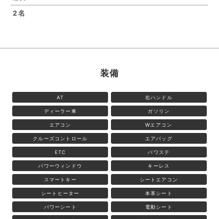
2名
装備
AT
右ハンドル
ディーラー車
ガソリン
エアコン
Wエアコン
クルーズコントロール
エアバッグ
ETC
パワステ
パワーウィンドウ
キーレス
スマートキー
シートエアコン
シートヒーター
本革シート
パワーシート
電動シート