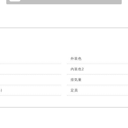
外装色
内装色2
排気量
)
定員