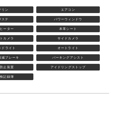
ソリン
エアコン
ワステ
パワーウィンドウ
ヒーター
本革シート
トカメラ
サイドカメラ
ッドライト
オートライト
軽減ブレーキ
パーキングアシスト
防止装置
アイドリングストップ
検記録簿