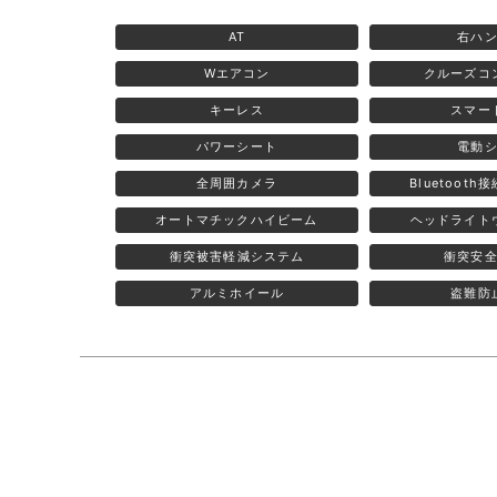
AT
右ハ
Wエアコン
クルーズコ
キーレス
スマー
パワーシート
電動
全周囲カメラ
Bluetoot
オートマチックハイビーム
ヘッドライト
衝突被害軽減システム
衝突安
アルミホイール
盗難防