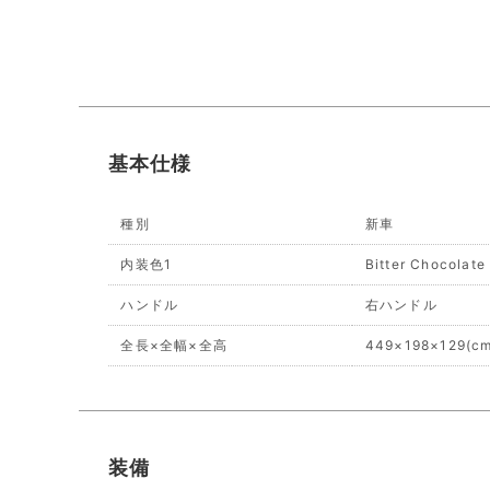
基本仕様
種別
新車
内装色1
Bitter Chocolate
ハンドル
右ハンドル
全長×全幅×全高
449×198×129(cm
装備