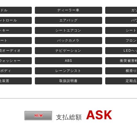
ンドル
ディーラー車
ガ
ントロール
エアバッグ
パ
トキー
シートエアコン
シート
シート
バックカメラ
フロン
h接続オーディオ
ナビゲーション
LEDヘ
ウォッシャー
ABS
衝突被害
全ボディ
レーンアシスト
横滑り
止装置
取扱説明書
定期点
ASK
支払総額