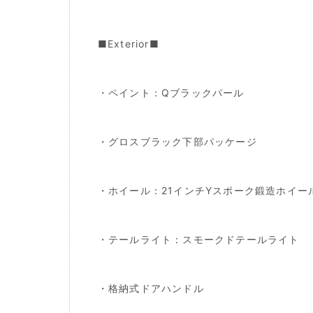
■Exterior■
・ペイント：Qブラックパール
・グロスブラック下部パッケージ
・ホイール：21インチYスポーク鍛造ホイー
・テールライト：スモークドテールライト
・格納式ドアハンドル