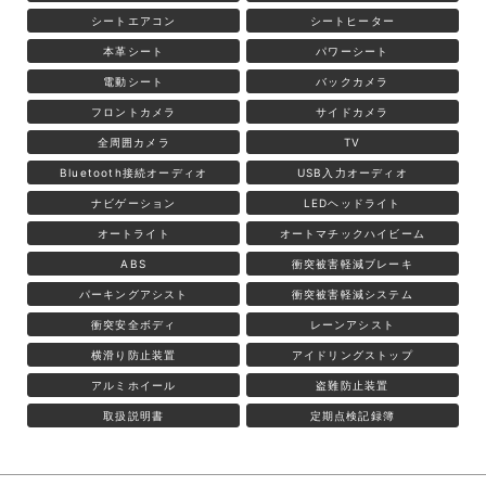
シートエアコン
シートヒーター
本革シート
パワーシート
電動シート
バックカメラ
フロントカメラ
サイドカメラ
全周囲カメラ
TV
Bluetooth接続オーディオ
USB入力オーディオ
ナビゲーション
LEDヘッドライト
オートライト
オートマチックハイビーム
ABS
衝突被害軽減ブレーキ
パーキングアシスト
衝突被害軽減システム
衝突安全ボディ
レーンアシスト
横滑り防止装置
アイドリングストップ
アルミホイール
盗難防止装置
取扱説明書
定期点検記録簿