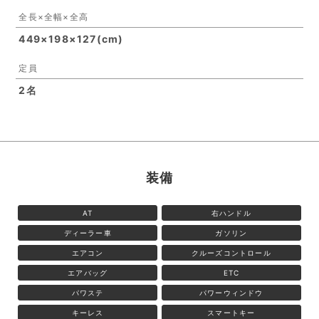
全長×全幅×全高
449×198×127(cm)
定員
2名
装備
AT
右ハンドル
ディーラー車
ガソリン
エアコン
クルーズコントロール
エアバッグ
ETC
パワステ
パワーウィンドウ
キーレス
スマートキー