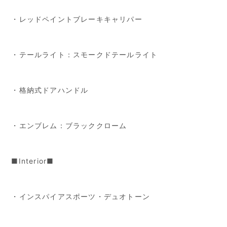
・レッドペイントブレーキキャリパー
・テールライト：スモークドテールライト
・格納式ドアハンドル
・エンブレム：ブラッククローム
■Interior■
・インスパイアスポーツ・デュオトーン