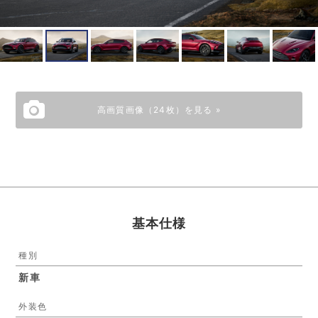
高画質画像（24枚）を見る »
基本仕様
種別
新車
外装色