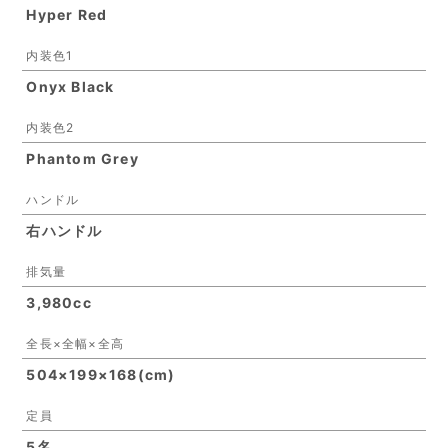
Hyper Red
内装色1
Onyx Black
内装色2
Phantom Grey
ハンドル
右ハンドル
排気量
3,980cc
全長×全幅×全高
504×199×168(cm)
定員
5名