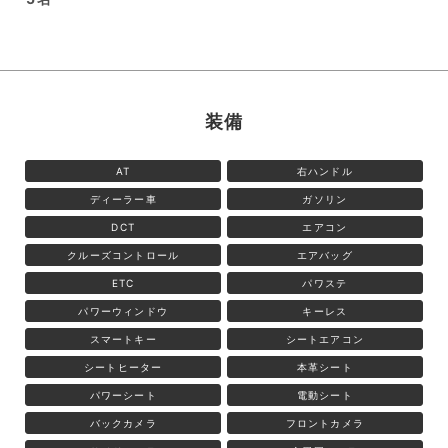
装備
AT
右ハンドル
ディーラー車
ガソリン
DCT
エアコン
クルーズコントロール
エアバッグ
ETC
パワステ
パワーウィンドウ
キーレス
スマートキー
シートエアコン
シートヒーター
本革シート
パワーシート
電動シート
バックカメラ
フロントカメラ