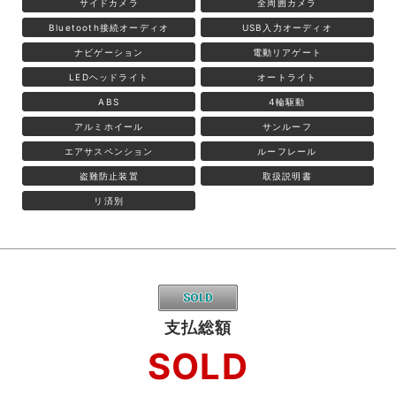
サイドカメラ
全周囲カメラ
Bluetooth接続オーディオ
USB入力オーディオ
ナビゲーション
電動リアゲート
LEDヘッドライト
オートライト
ABS
4輪駆動
アルミホイール
サンルーフ
エアサスペンション
ルーフレール
盗難防止装置
取扱説明書
リ済別
支払総額
SOLD